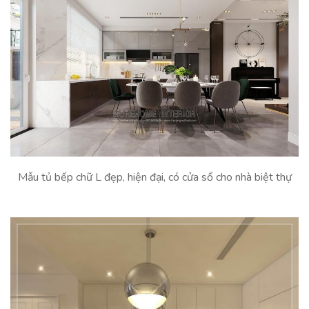
Mẫu tủ bếp chữ L đẹp, hiện đại, có cửa sổ cho nhà biệt thự