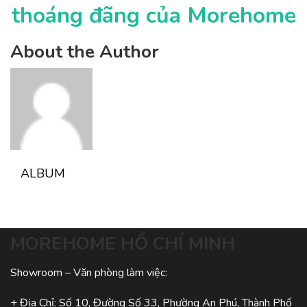
thoáng đãng của Morehome
About the Author
ALBUM
MOREHOME HỒ CHÍ MINH
Showroom – Văn phòng làm việc:
+ Địa Chỉ: Số 10, Đường Số 33, Phường An Phú, Thành Phố